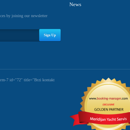
News
ices by joining our newsletter
Sign Up
orm-7 id="72" title="Brzi kontakt