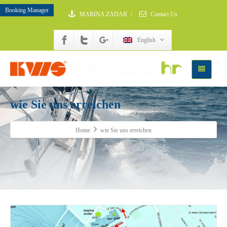
Booking Manager
MARINA ZADAR
/
Contact Us
English
wie Sie uns erreichen
Home
wie Sie uns erreichen